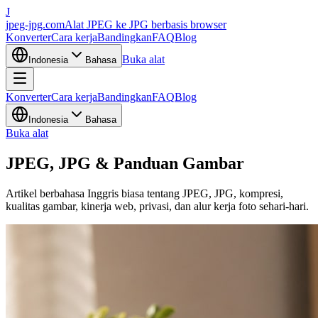
J
jpeg-jpg.com
Alat JPEG ke JPG berbasis browser
Konverter
Cara kerja
Bandingkan
FAQ
Blog
Buka alat
Indonesia
Bahasa
Konverter
Cara kerja
Bandingkan
FAQ
Blog
Indonesia
Bahasa
Buka alat
JPEG, JPG & Panduan Gambar
Artikel berbahasa Inggris biasa tentang JPEG, JPG, kompresi,
kualitas gambar, kinerja web, privasi, dan alur kerja foto sehari-hari.