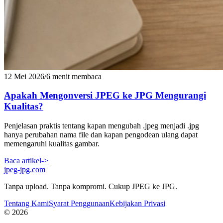
12 Mei 2026
/
6 menit membaca
Apakah Mengonversi JPEG ke JPG Mengurangi
Kualitas?
Penjelasan praktis tentang kapan mengubah .jpeg menjadi .jpg
hanya perubahan nama file dan kapan pengodean ulang dapat
memengaruhi kualitas gambar.
Baca artikel
->
jpeg-jpg.com
Tanpa upload. Tanpa kompromi. Cukup JPEG ke JPG.
Tentang Kami
Syarat Penggunaan
Kebijakan Privasi
© 2026