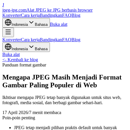
J
jpeg-jpg.com
Alat JPEG ke JPG berbasis browser
Konverter
Cara kerja
Bandingkan
FAQ
Blog
Buka alat
Indonesia
Bahasa
Konverter
Cara kerja
Bandingkan
FAQ
Blog
Indonesia
Bahasa
Buka alat
<-
Kembali ke blog
Panduan format gambar
Mengapa JPEG Masih Menjadi Format
Gambar Paling Populer di Web
Ikhtisar mengapa JPEG tetap banyak digunakan untuk situs web,
fotografi, media sosial, dan berbagi gambar sehari-hari.
17 April 2026
/
7 menit membaca
Poin-poin penting
JPEG tetap menjadi pilihan praktis default untuk banyak