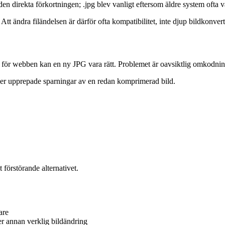
n direkta förkortningen; .jpg blev vanligt eftersom äldre system ofta vä
t ändra filändelsen är därför ofta kompatibilitet, inte djup bildkonvert
o för webben kan en ny JPG vara rätt. Problemet är oavsiktlig omkodnin
ller upprepade sparningar av en redan komprimerad bild.
 förstörande alternativet.
are
r annan verklig bildändring