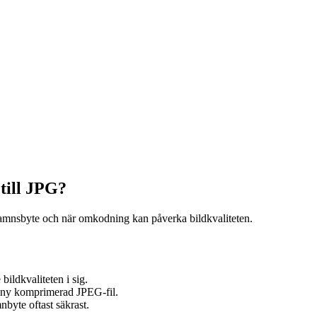
till JPG?
filnamnsbyte och när omkodning kan påverka bildkvaliteten.
bildkvaliteten i sig.
n ny komprimerad JPEG-fil.
byte oftast säkrast.