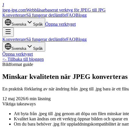
J
jpeg-jpg.com
Webbläsarbaserat verktyg för JPEG till JPG
Konverterare
Så fungerar det
Jämför
FAQ
Blogg
Öppna verktyget
Svenska
Språk
Konverterare
Så fungerar det
Jämför
FAQ
Blogg
Svenska
Språk
Öppna verktyget
<-
Tillbaka till bloggen
Bildformat guide
Minskar kvaliteten när JPEG konverteras 
En praktisk förklaring av när ändring från .jpeg till .jpg bara är ett 
12 maj 2026
/
6 min läsning
Viktiga takeaways
Att byta från .jpeg till .jpg genom att döpa om filen minskar inte 
Kvalitet kan ändras om ett verktyg öppnar bilden och sparar e
Om du bara behöver .jpg för uppladdningskompatibilitet är namn