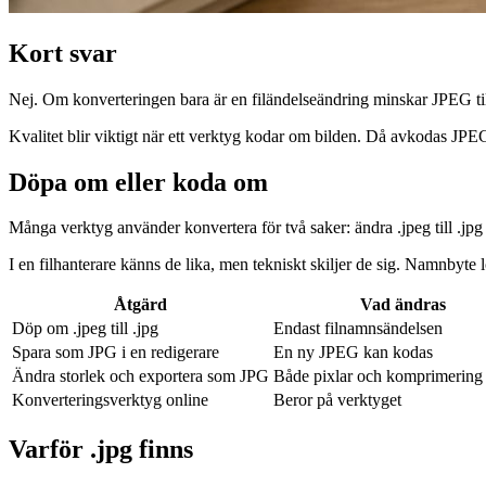
Kort svar
Nej. Om konverteringen bara är en filändelseändring minskar JPEG till
Kvalitet blir viktigt när ett verktyg kodar om bilden. Då avkodas JPE
Döpa om eller koda om
Många verktyg använder konvertera för två saker: ändra .jpeg till .jp
I en filhanterare känns de lika, men tekniskt skiljer de sig. Namnbyt
Åtgärd
Vad ändras
Döp om .jpeg till .jpg
Endast filnamnsändelsen
Spara som JPG i en redigerare
En ny JPEG kan kodas
Ändra storlek och exportera som JPG
Både pixlar och komprimering
Konverteringsverktyg online
Beror på verktyget
Varför .jpg finns