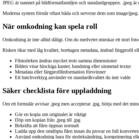
JPEG är namnet på bildformatfamiljen och standardgruppen. .jpeg är de
Moderna system förstår oftast båda och serverar dem som image/jpeg. At
När omkodning kan spela roll
Omkodning är inte alltid dåligt. Om du medvetet minskar ett stort fot
Risken ökar med låg kvalitet, borttagen metadata, ändrad färgprofil e
Filstorleken ändras mycket trots samma dimensioner
Bilden visar blockiga kanter, bandning eller utsmetad textur
Metadata eller färgprofilinformation försvinner
Ett batchverktyg använder en standardkvalitet du inte valde
Säker checklista före uppladdning
Om ett formulär avvisar .jpeg men accepterar .jpg, börja med det minst
Gör en kopia om originalet är viktigt
Döp om kopian från .jpeg till .jpg
Bekräfta att filen öppnas normalt
Ladda upp den omdöpta filen innan du provar en full konverter
Använd omkodning bara för storleksändring, komprimering elle