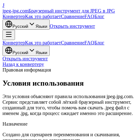
J
jpeg-jpg.com
Браузерный инструмент для JPEG в JPG
Конвертер
Как это работает
Сравнение
FAQ
Блог
Открыть инструмент
Русский
Языки
Конвертер
Как это работает
Сравнение
FAQ
Блог
Русский
Языки
Открыть инструмент
Назад к конвертеру
Правовая информация
Условия использования
Эти условия объясняют правила использования jpeg-jpg.com.
Сервис представляет собой лёгкий браузерный инструмент,
созданный для того, чтобы помочь вам скачать .jpeg файл с
именем .jpg, когда процесс ожидает именно это расширение.
Назначение
Создано для сценариев переименования и скачивания,