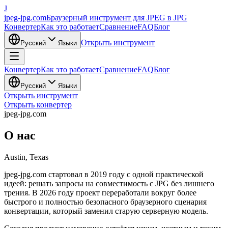
J
jpeg-jpg.com
Браузерный инструмент для JPEG в JPG
Конвертер
Как это работает
Сравнение
FAQ
Блог
Открыть инструмент
Русский
Языки
Конвертер
Как это работает
Сравнение
FAQ
Блог
Русский
Языки
Открыть инструмент
Открыть конвертер
jpeg-jpg.com
О нас
Austin, Texas
jpeg-jpg.com стартовал в 2019 году с одной практической
идеей: решать запросы на совместимость с JPG без лишнего
трения. В 2026 году проект переработали вокруг более
быстрого и полностью безопасного браузерного сценария
конвертации, который заменил старую серверную модель.