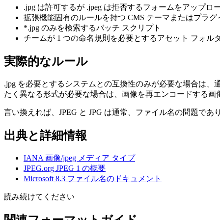
.jpg は許可するが .jpeg は拒否するフォームをアップ
拡張機能固有のルールを持つ CMS テーマまたはプラグ
*.jpg のみを検索するバッチ スクリプト
チームが 1 つの命名規則を必要とするアセット フォル
実際的なルール
.jpg を必要とするシステムとの互換性のみが必要な場合
たく異なる形式が必要な場合は、画像を再エンコードする画
言い換えれば、JPEG と JPG は通常、ファイル名の問題
出典と詳細情報
IANA 画像/jpeg メディア タイプ
JPEG.org JPEG 1 の概要
Microsoft 8.3 ファイル名のドキュメント
読み続けてください
関連フォーマットガイド