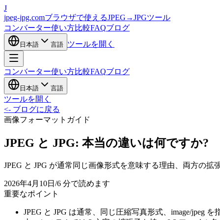
J
jpeg-jpg.com
ブラウザで使えるJPEG→JPGツール
コンバーター
使い方
比較
FAQ
ブログ
ツールを開く
日本語
言語
コンバーター
使い方
比較
FAQ
ブログ
日本語
言語
ツールを開く
<-
ブログに戻る
画像フォーマットガイド
JPEG と JPG: 本当の違いは何ですか?
JPEG と JPG が通常同じ画像形式を意味する理由、両
2026年4月10日
/
6 分で読めます
重要なポイント
JPEG と JPG は通常、同じ圧縮写真形式、image/jpeg