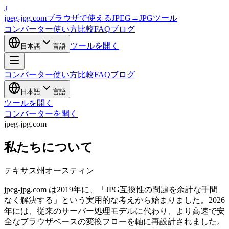
J
jpeg-jpg.com
ブラウザで使えるJPEG→JPGツール
コンバーター
使い方
比較
FAQ
ブログ
ツールを開く
日本語
言語
コンバーター
使い方
比較
FAQ
ブログ
日本語
言語
ツールを開く
コンバーターを開く
jpeg-jpg.com
私たちについて
テキサス州オースティン
jpeg-jpg.com は2019年に、「JPG互換性の問題を余計な手間
なく解決する」という実用的な考えから始まりました。2026
年には、従来のサーバー処理モデルに代わり、より高速で安
全なブラウザベースの変換フローを軸に再設計されました。