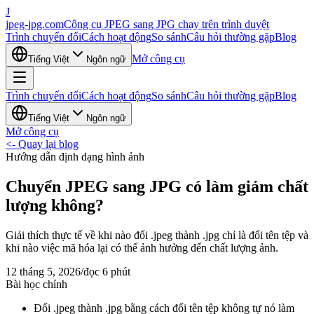
J
jpeg-jpg.com
Công cụ JPEG sang JPG chạy trên trình duyệt
Trình chuyển đổi
Cách hoạt động
So sánh
Câu hỏi thường gặp
Blog
Mở công cụ
Tiếng Việt
Ngôn ngữ
Trình chuyển đổi
Cách hoạt động
So sánh
Câu hỏi thường gặp
Blog
Tiếng Việt
Ngôn ngữ
Mở công cụ
<-
Quay lại blog
Hướng dẫn định dạng hình ảnh
Chuyển JPEG sang JPG có làm giảm chất
lượng không?
Giải thích thực tế về khi nào đổi .jpeg thành .jpg chỉ là đổi tên tệp và
khi nào việc mã hóa lại có thể ảnh hưởng đến chất lượng ảnh.
12 tháng 5, 2026
/
đọc 6 phút
Bài học chính
Đổi .jpeg thành .jpg bằng cách đổi tên tệp không tự nó làm