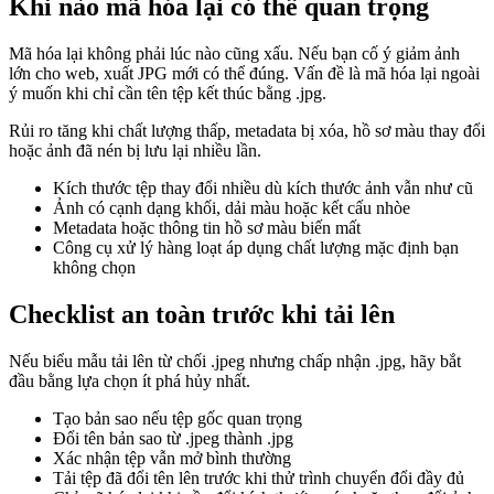
Khi nào mã hóa lại có thể quan trọng
Mã hóa lại không phải lúc nào cũng xấu. Nếu bạn cố ý giảm ảnh
lớn cho web, xuất JPG mới có thể đúng. Vấn đề là mã hóa lại ngoài
ý muốn khi chỉ cần tên tệp kết thúc bằng .jpg.
Rủi ro tăng khi chất lượng thấp, metadata bị xóa, hồ sơ màu thay đổi
hoặc ảnh đã nén bị lưu lại nhiều lần.
Kích thước tệp thay đổi nhiều dù kích thước ảnh vẫn như cũ
Ảnh có cạnh dạng khối, dải màu hoặc kết cấu nhòe
Metadata hoặc thông tin hồ sơ màu biến mất
Công cụ xử lý hàng loạt áp dụng chất lượng mặc định bạn
không chọn
Checklist an toàn trước khi tải lên
Nếu biểu mẫu tải lên từ chối .jpeg nhưng chấp nhận .jpg, hãy bắt
đầu bằng lựa chọn ít phá hủy nhất.
Tạo bản sao nếu tệp gốc quan trọng
Đổi tên bản sao từ .jpeg thành .jpg
Xác nhận tệp vẫn mở bình thường
Tải tệp đã đổi tên lên trước khi thử trình chuyển đổi đầy đủ