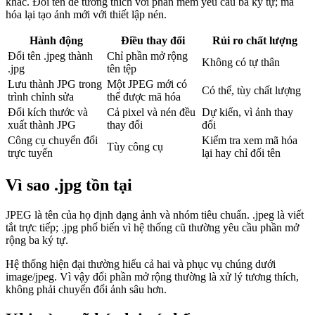
khác. Đổi tên để tương thích với phần mềm yêu cầu ba ký tự; mã
hóa lại tạo ảnh mới với thiết lập nén.
Hành động
Điều thay đổi
Rủi ro chất lượng
Đổi tên .jpeg thành
Chỉ phần mở rộng
Không có tự thân
.jpg
tên tệp
Lưu thành JPG trong
Một JPEG mới có
Có thể, tùy chất lượng
trình chỉnh sửa
thể được mã hóa
Đổi kích thước và
Cả pixel và nén đều
Dự kiến, vì ảnh thay
xuất thành JPG
thay đổi
đổi
Công cụ chuyển đổi
Kiểm tra xem mã hóa
Tùy công cụ
trực tuyến
lại hay chỉ đổi tên
Vì sao .jpg tồn tại
JPEG là tên của họ định dạng ảnh và nhóm tiêu chuẩn. .jpeg là viết
tắt trực tiếp; .jpg phổ biến vì hệ thống cũ thường yêu cầu phần mở
rộng ba ký tự.
Hệ thống hiện đại thường hiểu cả hai và phục vụ chúng dưới
image/jpeg. Vì vậy đổi phần mở rộng thường là xử lý tương thích,
không phải chuyển đổi ảnh sâu hơn.