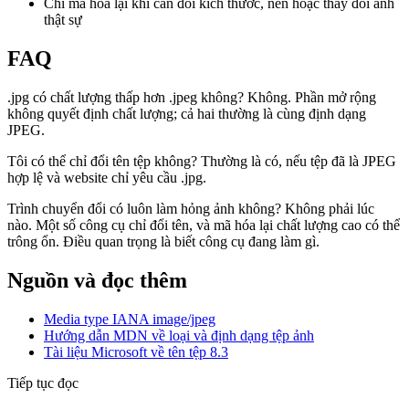
Chỉ mã hóa lại khi cần đổi kích thước, nén hoặc thay đổi ảnh
thật sự
FAQ
.jpg có chất lượng thấp hơn .jpeg không? Không. Phần mở rộng
không quyết định chất lượng; cả hai thường là cùng định dạng
JPEG.
Tôi có thể chỉ đổi tên tệp không? Thường là có, nếu tệp đã là JPEG
hợp lệ và website chỉ yêu cầu .jpg.
Trình chuyển đổi có luôn làm hỏng ảnh không? Không phải lúc
nào. Một số công cụ chỉ đổi tên, và mã hóa lại chất lượng cao có thể
trông ổn. Điều quan trọng là biết công cụ đang làm gì.
Nguồn và đọc thêm
Media type IANA image/jpeg
Hướng dẫn MDN về loại và định dạng tệp ảnh
Tài liệu Microsoft về tên tệp 8.3
Tiếp tục đọc